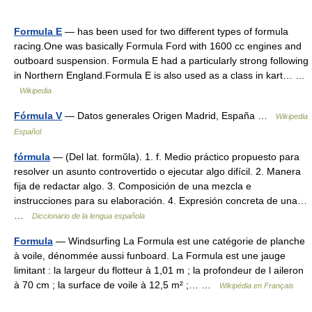
Formula E
— has been used for two different types of formula
racing.One was basically Formula Ford with 1600 cc engines and
outboard suspension. Formula E had a particularly strong following
in Northern England.Formula E is also used as a class in kart… …
Wikipedia
Fórmula V
— Datos generales Origen Madrid, España …
Wikipedia
Español
fórmula
— (Del lat. formŭla). 1. f. Medio práctico propuesto para
resolver un asunto controvertido o ejecutar algo difícil. 2. Manera
fija de redactar algo. 3. Composición de una mezcla e
instrucciones para su elaboración. 4. Expresión concreta de una…
…
Diccionario de la lengua española
Formula
— Windsurfing La Formula est une catégorie de planche
à voile, dénommée aussi funboard. La Formula est une jauge
limitant : la largeur du flotteur à 1,01 m ; la profondeur de l aileron
à 70 cm ; la surface de voile à 12,5 m² ;… …
Wikipédia en Français