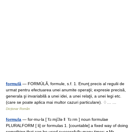
formulă
— FORMÚLĂ, formule, s.f. 1. Enunţ precis al regulii de
urmat pentru efectuarea unei anumite operaţii; expresie precisă,
generala şi invariabilă a unei idei, a unei relaţii, a unei legi etc.
(care se poate aplica mai multor cazuri particulare). ♢… …
Dicționar Român
formula
— for‧mu‧la [ˈfɔːmjlə ǁ ˈfɔːrm ] noun formulae
PLURALFORM [ li] or formulas 1. [countable] a fixed way of doing
something that can be used successfully many times: • Mr