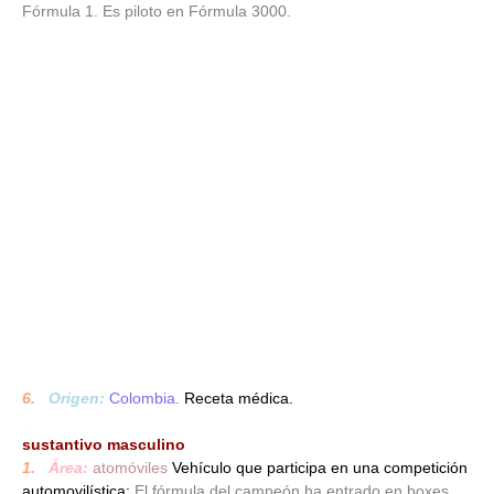
Fórmula 1. Es piloto en Fórmula 3000.
6.
_
Origen:
Colombia.
Receta médica.
_
sustantivo masculino
1.
_
Área:
atomóviles
Vehículo que participa en una competición
automovilística:
El fórmula del campeón ha entrado en boxes.