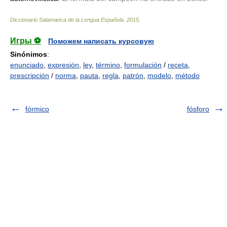
Diccionario Salamanca de la Lengua Española
.
2015
.
Игры ⚽
Поможем написать курсовую
Sinónimos
:
enunciado
,
expresión
,
ley
,
término
,
formulación
/
receta
,
prescripción
/
norma
,
pauta
,
regla
,
patrón
,
modelo
,
método
fórmico
fósforo