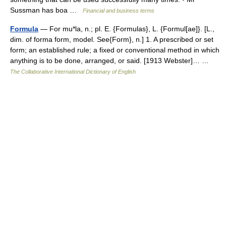
Sussman has boa …
Financial and business terms
Formula
— For mu*la, n.; pl. E. {Formulas}, L. {Formul[ae]}. [L.,
dim. of forma form, model. See{Form}, n.] 1. A prescribed or set
form; an established rule; a fixed or conventional method in which
anything is to be done, arranged, or said. [1913 Webster]… …
The Collaborative International Dictionary of English